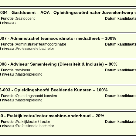
04 - Gastdocent – AOA - Opleidingscoördinator Juweelontwerp
Functie :
Gastdocent
Datum kandidaatst
t niveau :
07 - Administratief teamcoördinator mediatheek – 100%
Functie :
Administratief teamcoördinator
Datum kandidaatst
t niveau :
Professionele bachelor
8 - Adviseur Samenleving (Diversiteit & Inclusie) – 80%
Functie :
Adviseur
Datum kandidaatst
t niveau :
Masteropleiding
003 - Opleidingshoofd Beeldende Kunsten – 100%
Functie :
Opleidingshoofd kunsten
Datum kandidaatst
t niveau :
Masteropleiding
 - Praktijklector/lector machine-onderhoud – 20%
Functie :
Praktijklector / Lector
Datum kandidaatst
t niveau :
Professionele bachelor