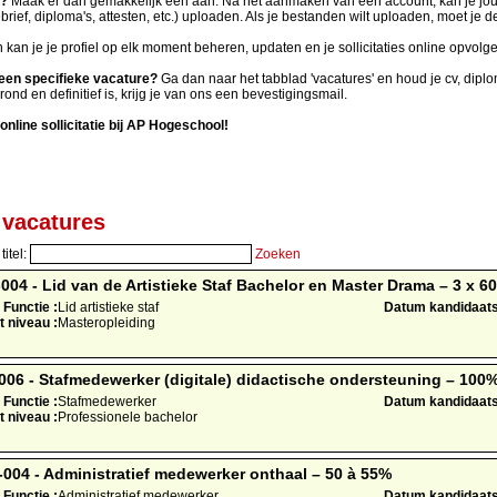
l?
Maak er dan gemakkelijk één aan. Na het aanmaken van een account, kan je jouw
brief, diploma's, attesten, etc.) uploaden. Als je bestanden wilt uploaden, moet je 
n kan je je profiel op elk moment beheren, updaten en je sollicitaties online opvolge
r een specifieke vacature?
Ga dan naar het tabblad 'vacatures' en houd je cv, diplom
erond en definitief is, krijg je van ons een bevestigingsmail.
 online sollicitatie bij AP Hogeschool!
vacatures
titel:
Zoeken
4 - Lid van de Artistieke Staf Bachelor en Master Drama – 3 x 6
Functie :
Lid artistieke staf
Datum kandidaatst
t niveau :
Masteropleiding
6 - Stafmedewerker (digitale) didactische ondersteuning – 100
Functie :
Stafmedewerker
Datum kandidaatst
t niveau :
Professionele bachelor
04 - Administratief medewerker onthaal – 50 à 55%
Functie :
Administratief medewerker
Datum kandidaatst