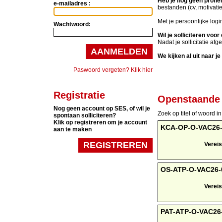
Heb je nog geen profie
e-mailadres :
bestanden (cv, motivatie
Met je persoonlijke logi
Wachtwoord:
Wil je solliciteren voo
Nadat je sollicitatie afg
AANMELDEN
We kijken al uit naar je
Paswoord vergeten? Klik hier
Registratie
Openstaande 
Nog geen account op SES, of wil je
Zoek op titel of woord in 
spontaan solliciteren?
Klik op registreren om je account
KCA-OP-O-VAC26-00
aan te maken
REGISTREREN
Vereis
OS-ATP-O-VAC26-00
Vereis
PAT-ATP-O-VAC26-0