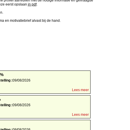
 profiel aanvullen met de nodige informatie en gevraagde
deze eerst opslaan
in pdf
.
n.
a en motivatiebrief alvast bij de hand.
0%
elling :
09/08/2026
Lees meer
%
elling :
09/08/2026
Lees meer
elling :
09/08/2026