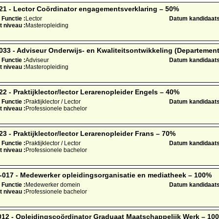
1 - Lector Coördinator engagementsverklaring – 50%
Functie :
Lector
Datum kandidaatst
t niveau :
Masteropleiding
3 - Adviseur Onderwijs- en Kwaliteitsontwikkeling (Departement
Functie :
Adviseur
Datum kandidaatst
t niveau :
Masteropleiding
 - Praktijklector/lector Lerarenopleider Engels – 40%
Functie :
Praktijklector / Lector
Datum kandidaatst
t niveau :
Professionele bachelor
 - Praktijklector/lector Lerarenopleider Frans – 70%
Functie :
Praktijklector / Lector
Datum kandidaatst
t niveau :
Professionele bachelor
017 - Medewerker opleidingsorganisatie en mediatheek – 100%
Functie :
Medewerker domein
Datum kandidaatst
t niveau :
Professionele bachelor
2 - Opleidingscoördinator Graduaat Maatschappelijk Werk – 10