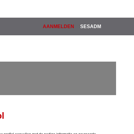
AANMELDEN
SESADM
l