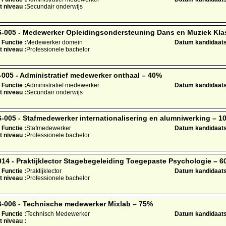
t niveau :
Secundair onderwijs
005 - Medewerker Opleidingsondersteuning Dans en Muziek Klas
Functie :
Medewerker domein
Datum kandidaatst
t niveau :
Professionele bachelor
05 - Administratief medewerker onthaal – 40%
Functie :
Administratief medewerker
Datum kandidaatst
t niveau :
Secundair onderwijs
05 - Stafmedewerker internationalisering en alumniwerking – 1
Functie :
Stafmedewerker
Datum kandidaatst
t niveau :
Professionele bachelor
4 - Praktijklector Stagebegeleiding Toegepaste Psychologie – 6
Functie :
Praktijklector
Datum kandidaatst
t niveau :
Professionele bachelor
006 - Technische medewerker Mixlab – 75%
Functie :
Technisch Medewerker
Datum kandidaatst
t niveau :